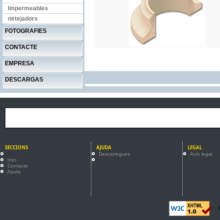
Impermeables
netejadors
FOTOGRAFIES
CONTACTE
EMPRESA
DESCARGAS
SECCIONS
AJUDA
LEGAL
Descarregues
Avís legal
Inici
Contacte
Ajuda
©2