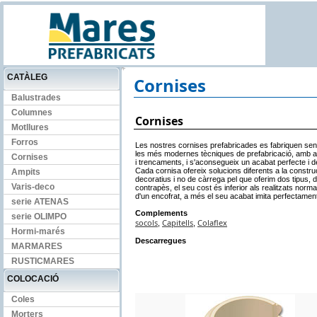
CATÀLEG
Cornises
Balustrades
Columnes
Cornises
Motllures
Forros
Les nostres cornises prefabricades es fabriquen s
les més modernes tècniques de prefabricació, amb ai
Cornises
i trencaments, i s'aconsegueix un acabat perfecte i d
Cada cornisa ofereix solucions diferents a la constr
Ampits
decoratius i no de càrrega pel que oferim dos tipus, d
Varis-deco
contrapès, el seu cost és inferior als realitzats norm
d'un encofrat, a més el seu acabat imita perfectament
serie ATENAS
Complements
serie OLIMPO
socols
Capitells
Colaflex
,
,
Hormi-marés
Descarregues
MARMARES
RUSTICMARES
COLOCACIÓ
Coles
Morters