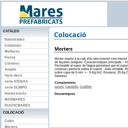
CATÀLEG
Colocació
Balustrades
Columnes
Morters
Motllures
Forros
Morter-marès a la calç d'ús tant exterior com interior 
de façanes antigues. Característiques principals: - I
Cornises
Permeable al vapor de l'aigua permetent que el suport
contínua i perfecta sobre el suport. -Auto rentable. 
Ampits
sobre capa de 5 mm. + - 6 Kg./m2. Envasos: 25 Kg Co
Varis-deco
Santanyí
serie ATENAS
Complements
socols
Capitells
Colaflex
,
,
serie OLIMPO
Hormi-marés
Descarregues
MARMARES
RUSTICMARES
COLOCACIÓ
Coles
Morters