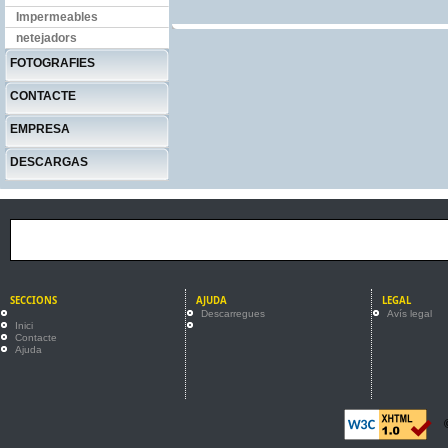
Impermeables
netejadors
FOTOGRAFIES
CONTACTE
EMPRESA
DESCARGAS
SECCIONS
AJUDA
LEGAL
Descarregues
Avís legal
Inici
Contacte
Ajuda
©2